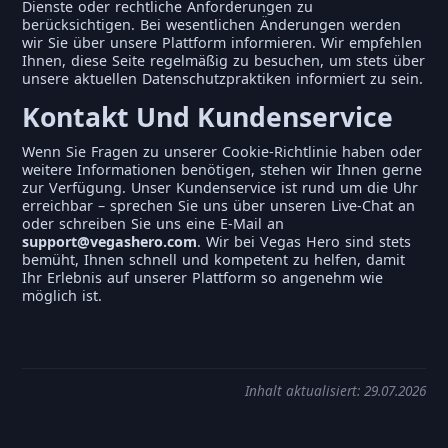
Dienste oder rechtliche Anforderungen zu
berücksichtigen. Bei wesentlichen Änderungen werden
wir Sie über unsere Plattform informieren. Wir empfehlen
Ihnen, diese Seite regelmäßig zu besuchen, um stets über
unsere aktuellen Datenschutzpraktiken informiert zu sein.
Kontakt Und Kundenservice
Wenn Sie Fragen zu unserer Cookie-Richtlinie haben oder
weitere Informationen benötigen, stehen wir Ihnen gerne
zur Verfügung. Unser Kundenservice ist rund um die Uhr
erreichbar – sprechen Sie uns über unseren Live-Chat an
oder schreiben Sie uns eine E-Mail an
support@vegashero.com
. Wir bei Vegas Hero sind stets
bemüht, Ihnen schnell und kompetent zu helfen, damit
Ihr Erlebnis auf unserer Plattform so angenehm wie
möglich ist.
Inhalt aktualisiert: 29.07.2026