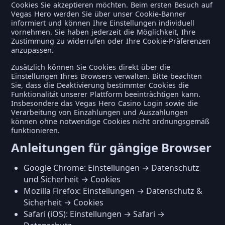
Cookies Sie akzeptieren möchten. Beim ersten Besuch auf
Vegas Hero werden Sie über unser Cookie-Banner
informiert und können Ihre Einstellungen individuell
vornehmen. Sie haben jederzeit die Möglichkeit, Ihre
Zustimmung zu widerrufen oder Ihre Cookie-Präferenzen
anzupassen.
Zusätzlich können Sie Cookies direkt über die
Einstellungen Ihres Browsers verwalten. Bitte beachten
Sie, dass die Deaktivierung bestimmter Cookies die
Funktionalität unserer Plattform beeinträchtigen kann.
Insbesondere das Vegas Hero Casino Login sowie die
Verarbeitung von Einzahlungen und Auszahlungen
können ohne notwendige Cookies nicht ordnungsgemäß
funktionieren.
Anleitungen für gängige Browser
Google Chrome: Einstellungen → Datenschutz
und Sicherheit → Cookies
Mozilla Firefox: Einstellungen → Datenschutz &
Sicherheit → Cookies
Safari (iOS): Einstellungen → Safari →